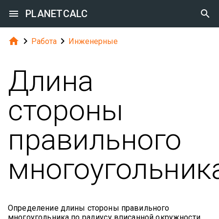

PLANETCALC




Работа
Инженерные
Длина
стороны
правильного
многоугольник
Определение длины стороны правильного
многоугольника по радиусу вписанной окружности