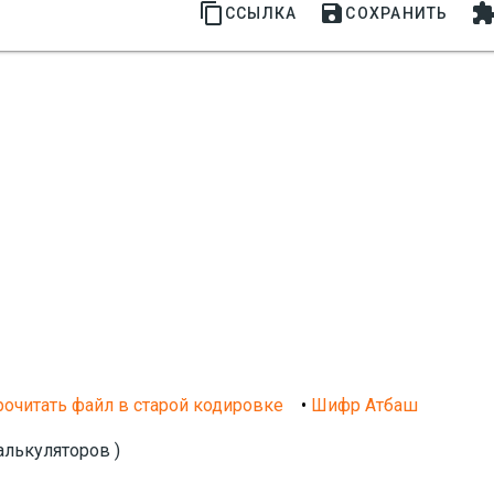


ССЫЛКА
СОХРАНИТЬ
очитать файл в старой кодировке
•
Шифр Атбаш
алькуляторов )