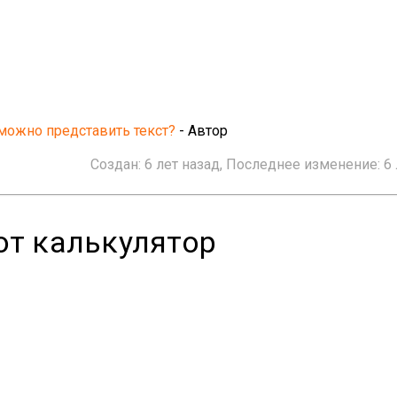
можно представить текст?
- Автор
Создан:
6 лет назад
, Последнее изменение:
6
от калькулятор