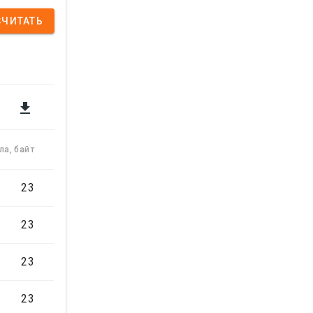
СЧИТАТЬ

ла, байт
23
23
23
23