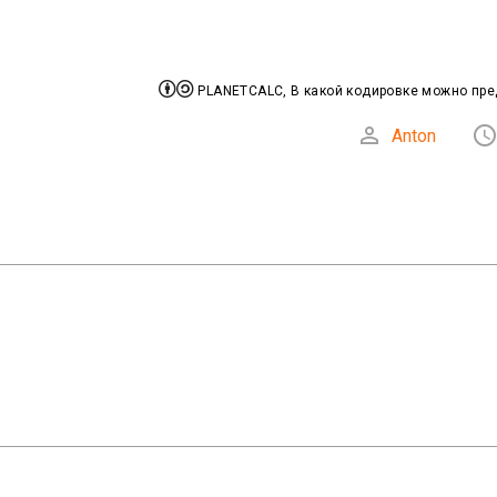


PLANETCALC, В какой кодировке можно пред

Anton