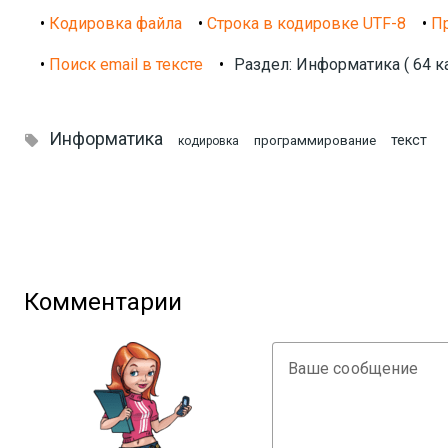
•
Кодировка файла
•
Строка в кодировке UTF-8
•
Пр
•
Поиск email в тексте
•
Раздел: Информатика ( 64 к
Информатика

текст
программирование
кодировка
Комментарии
Ваше сообщение