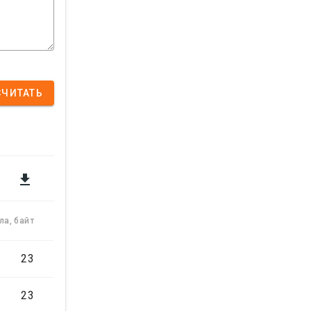
СЧИТАТЬ

ла, байт
23
23