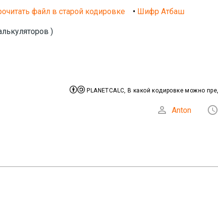
очитать файл в старой кодировке
•
Шифр Атбаш
алькуляторов )


PLANETCALC, В какой кодировке можно пред

Anton