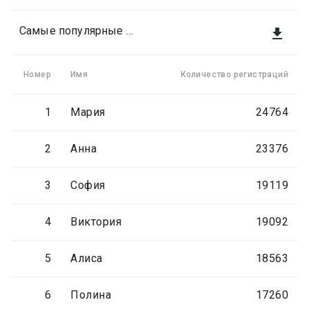
Самые популярные женские имена

Номер
Имя
Количество регистраций
1
Мария
24764
2
Анна
23376
3
София
19119
4
Виктория
19092
5
Алиса
18563
6
Полина
17260