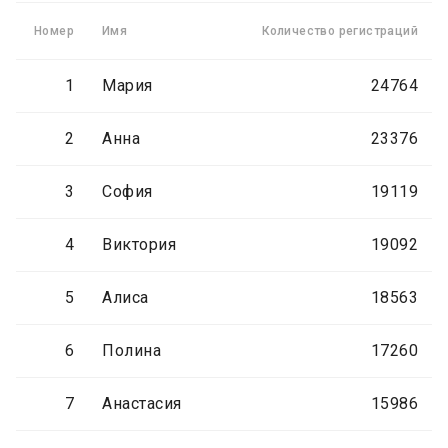
Номер
Имя
Количество регистраций
1
Мария
24764
2
Анна
23376
3
София
19119
4
Виктория
19092
5
Алиса
18563
6
Полина
17260
7
Анастасия
15986