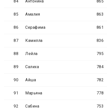
84
Антонина
865
85
Амалия
863
86
Серафима
861
87
Камилла
836
88
Лейла
795
89
Салиха
784
90
Айша
782
91
Марьяна
778
92
Сабина
753