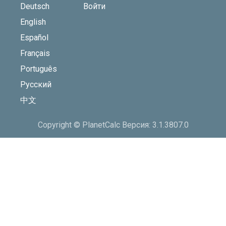
Deutsch
Войти
English
Español
Français
Português
Русский
中文
Copyright © PlanetCalc Версия: 3.1.3807.0