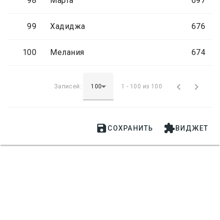
98
Марта
697
99
Хадиджа
676
100
Мелания
674


Записей:
1 - 100 из 100


СОХРАНИТЬ
ВИДЖЕТ