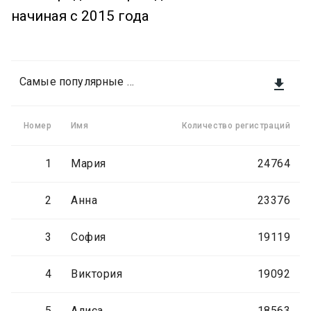
начиная с 2015 года
Самые популярные женские имена

Номер
Имя
Количество регистраций
1
Мария
24764
2
Анна
23376
3
София
19119
4
Виктория
19092
5
Алиса
18563