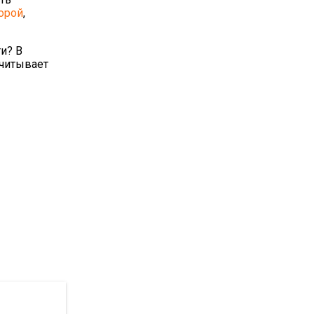
орой
,
и? В
считывает