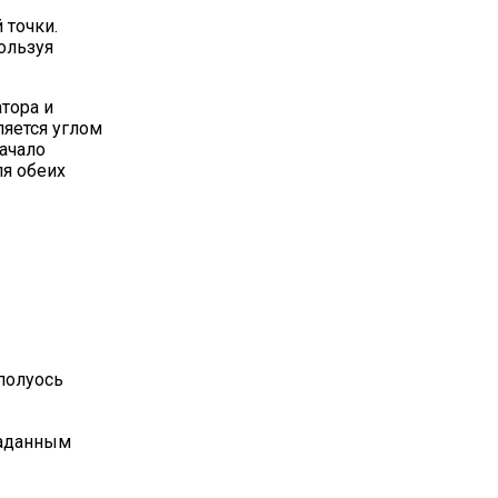
 точки.
ользуя
тора и
ляется углом
ачало
ля обеих
полуось
заданным