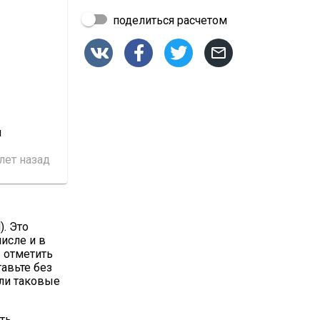
поделиться расчетом




u
 лет назад
). Это
числе и в
 отметить
тавьте без
сли таковые
ть