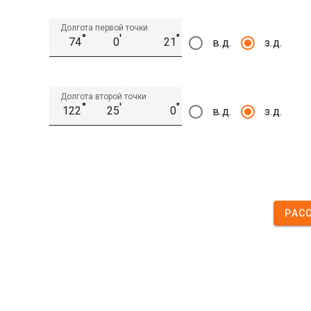
Долгота первой точки
°
′
″
в.д.
з.д.
Долгота второй точки
°
′
″
в.д.
з.д.
РАС