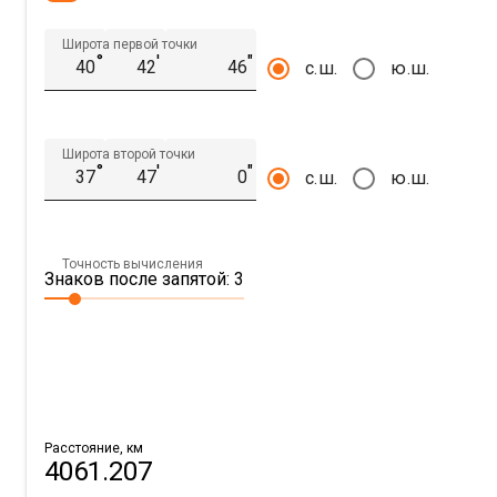
Широта первой точки
°
′
″
с.ш.
ю.ш.
Широта второй точки
°
′
″
с.ш.
ю.ш.
Точность вычисления
Знаков после запятой: 3
Расстояние, км
4061.207