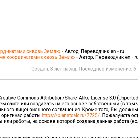
ординатами сквозь Землю
- Автор, Переводчик en - ru
мя координатами сквозь Землю
- Автор, Переводчик en - r
Создан:
8 лет назад
, Последнее изменение:
6
ative Commons Attribution/Share-Alike License 3.0 (Unported
ем сайте или создавать на его основе собственный (в том 
льного лицензионного соглашения. Кроме того, Вы должны
а оригинал работы
https://planetcalc.ru/7725/
. Пожалуйста ос
 или работы, на основе которой создана данная работа (е
двумя точками земной поверхности, вы должны использова