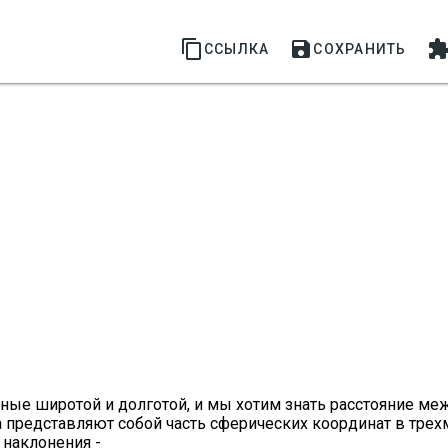


ССЫЛКА
СОХРАНИТЬ
анные широтой и долготой, и мы хотим знать расстояние м
а представляют собой часть сферических координат в тре
л наклонения -