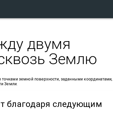
жду двумя
сквозь Землю
я точками земной поверхности, заданными координатами,
ти Земли.
ет благодаря следующим