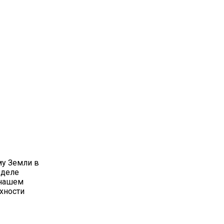
му Земли в
 деле
 нашем
рхности