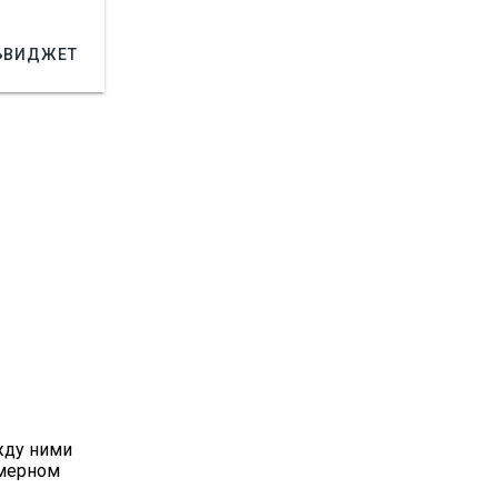

ВИДЖЕТ
ежду ними
хмерном