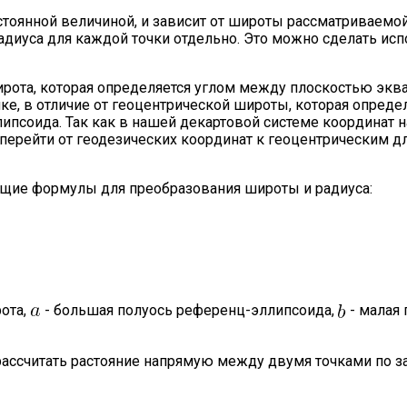
стоянной величиной, и зависит от широты рассматриваемой
диуса для каждой точки отдельно. Это можно сделать исп
ирота, которая определяется углом между плоскостью эква
ке, в отличие от геоцентрической широты, которая опреде
псоида. Так как в нашей декартовой системе координат н
перейти от геодезических координат к геоцентрическим д
ющие формулы для преобразования широты и радиуса:
ота,
- большая полуось референц-эллипсоида,
- малая 
бы рассчитать растояние напрямую между двумя точками по 