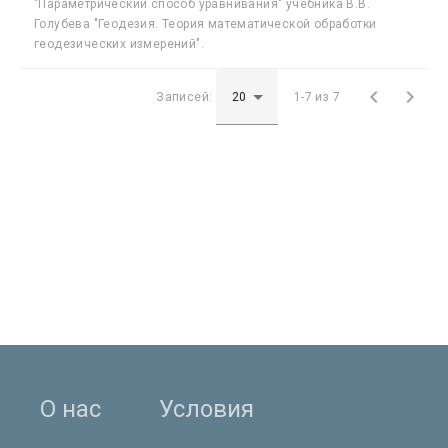
"Параметрический способ уравнивания" учебника В.В.
Голубева "Геодезия. Теория математической обработки
геодезических измерений".


Записей:
1-7 из 7
О нас
Условия