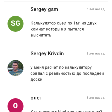
Sergey gsm
6 лет назад
SG
Калькулятор сьел по 1м² из двух
комнат которые я пытался
высчитать
Sergey Krivdin
8 лет назад
у меня расчет по калькулятору
совпал с реальностью до последней
доски
олег
8 лет назад
О
Как получить html код канкулятора?