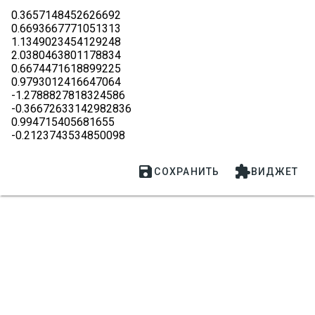
0.3657148452626692

0.6693667771051313

1.1349023454129248

2.0380463801178834

0.6674471618899225

0.9793012416647064

-1.2788827818324586

-0.36672633142982836

0.994715405681655

-0.2123743534850098


СОХРАНИТЬ
ВИДЖЕТ