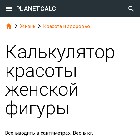

PLANETCALC




Жизнь
Красота и здоровье
Калькулятор
красоты
женской
фигуры
Все вводить в сантиметрах. Вес в кг.