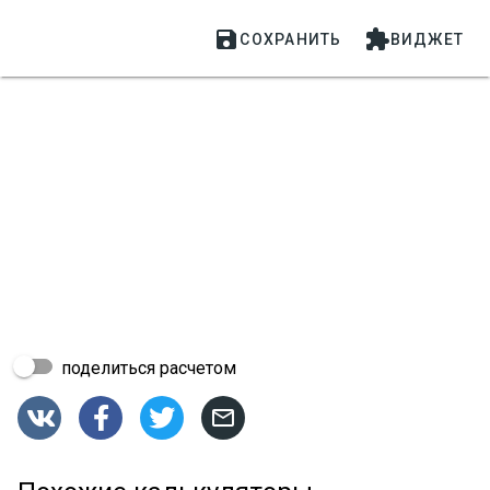


СОХРАНИТЬ
ВИДЖЕТ
поделиться расчетом



