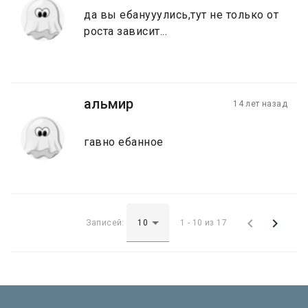
да вы ебанууулись,тут не только от
роста зависит...
альмир
14 лет назад
гавно ебанное


Записей:
1 - 10 из 17