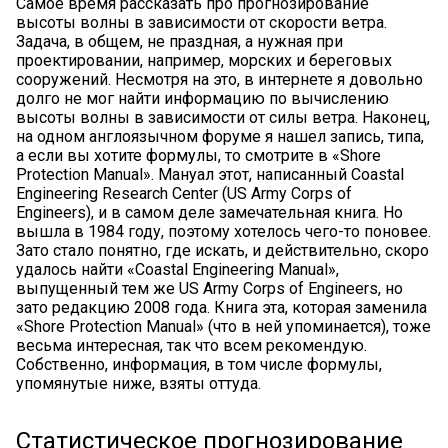
Самое время рассказать про прогнозирование
высоты волны в зависимости от скорости ветра.
Задача, в общем, не праздная, а нужная при
проектировании, например, морских и береговых
сооружений. Несмотря на это, в интернете я довольно
долго не мог найти информацию по вычислению
высоты волны в зависимости от силы ветра. Наконец,
на одном англоязычном форуме я нашел запись, типа,
а если вы хотите формулы, то смотрите в «Shore
Protection Manual». Мануал этот, написанный Coastal
Engineering Research Center (US Army Corps of
Engineers), и в самом деле замечательная книга. Но
вышла в 1984 году, поэтому хотелось чего-то поновее.
Зато стало понятно, где искать, и действительно, скоро
удалось найти «Coastal Engineering Manual»,
выпущенный тем же US Army Corps of Engineers, но
зато редакцию 2008 года. Книга эта, которая заменила
«Shore Protection Manual» (что в ней упоминается), тоже
весьма интересная, так что всем рекомендую.
Собственно, информация, в том числе формулы,
упомянутые ниже, взяты оттуда.
Статистическое прогнозирование