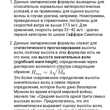
Данные эмпирические формулы выведены для
относительно нормальных метеорологических
условий, и не применимы для оценки высоты
волны в случае урагана, например. Номограммы,
приведенные в справочнике, построены для
скоростей ветра не выше 37.5 м/с. Для
сравнения, скорость ветра 33–42 м/с - ураган
первой категории по шкале Саффира-Симпсона.
Данные эмпирические формулы служат для
статистического прогнозирования
высоты
волн, поэтому высота в этих формулах есть не
что иное, как
высота значительных волн
(
significant wave height
), определенная через
дисперсию волнового спектра следующим
образом:
.
Это более современное определение высоты
значительных волн, а самое первое
определение, которое было дано Вальтером
Мунком во время второй мировой войны,
звучало так: «Средняя высота одной трети самых
высоких волн». Предполагалось, что это
математически выражает оценку высоты волн,