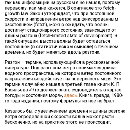
так как информации на русском я не нашел, поэтому
перевожу, как мне кажется. В оригинале это
fetch-
growth law
. Закон утверждает, что при постоянной
скорости и направлении ветра над фиксированным
расстоянием (fetch), можно ожидать, что волны
достигнут стационарного состояния, зависящего от
длины разгона (fetch-limited state of development). В
такой ситуации, высота волны будет оставаться
постоянной (
в статистическом смысле
) с течением
времени, но будет меняться вдоль разгона.
Разгон — термин, использующийся в русскоязычной
литературе. Под разгоном ветра понимается длина
водного пространства, на котором ветер постоянного
направления воздействует на поверхность моря. Это
термин я случайно нашел в третьей главе книги К. П.
Васильева «Что должен знать судоводитель о картах
погоды и состояния моря»,
здесь
. Книга, правда, 1980-
го года издания, поэтому формулы из нее не брал.
Казалось бы, с увеличением времени и длины разгона
ветра определенной скорости волна может расти
бесконечно, но на практике этого не происходит.