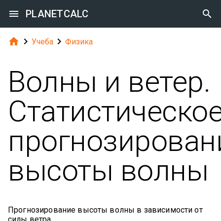

PLANETCALC




Учеба
Физика
Волны и ветер.
Статистическо
прогнозирован
высоты волны
Прогнозирование высоты волны в зависимости от
силы ветра.