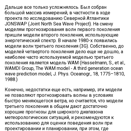
Дальше все только усложнялось. Был собран
большой массив измерений, в частности в ходе
проекта по исследованию Северной Атлантики
JONSWAP (Joint North Sea Wave Project). На смену
моделям прогнозирования волн первого поколения
пришли модели второго поколения, использующие
энергетический спектр. В начале 1980-х появились
модели волн третьего поколения (3G). Собственно, до
моделей четвертого поколения дело еще не дошло, а
наиболее часто используемой моделью третьего
поколения является модель WAM (Hasselmann, S., et al.,
WAMDI Group, The WAM model ‐ A third generation ocean
wave prediction model, J. Phys. Oceanogr., 18, 1775–1810,
1988.)
Конечно, недостатки еще есть, например, эти модели
не позволяют прогнозировать волны в условиях
быстро меняющегося ветра, но считается, что модели
третьего поколения в общем дают достаточно
хорошие прогнозы для широкого диапазона
метеорологических ситуаций, и рекомендуются к
использованию для оценки поведения волн при
проектировании и планировании, при этом, где