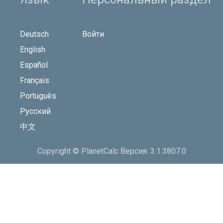
Deutsch
Войти
English
Español
Français
Português
Русский
中文
Copyright © PlanetCalc Версия: 3.1.3807.0