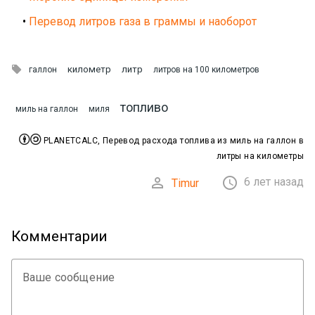
•
Перевод литров газа в граммы и наоборот

километр
литр
галлон
литров на 100 километров
топливо
миль на галлон
миля


PLANETCALC, Перевод расхода топлива из миль на галлон в
литры на километры


6 лет назад
Timur
Комментарии
Ваше сообщение