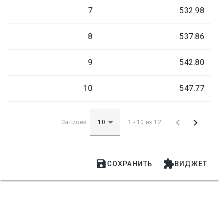
7
532.98
8
537.86
9
542.80
10
547.77


Записей:
1 - 10 из 12


СОХРАНИТЬ
ВИДЖЕТ