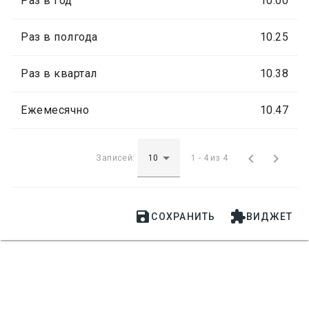
Раз в год
10.00
Раз в полгода
10.25
Раз в квартал
10.38
Ежемесячно
10.47


Записей:
1 - 4 из 4


СОХРАНИТЬ
ВИДЖЕТ