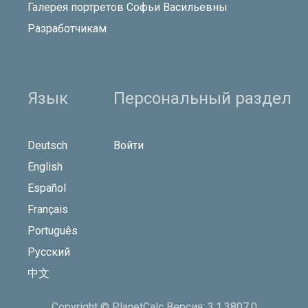
Галерея портретов Софьи Васильевны
Разработчикам
Язык
Персональный раздел
Deutsch
Войти
English
Español
Français
Português
Русский
中文
Copyright © PlanetCalc Версия: 3.1.3807.0