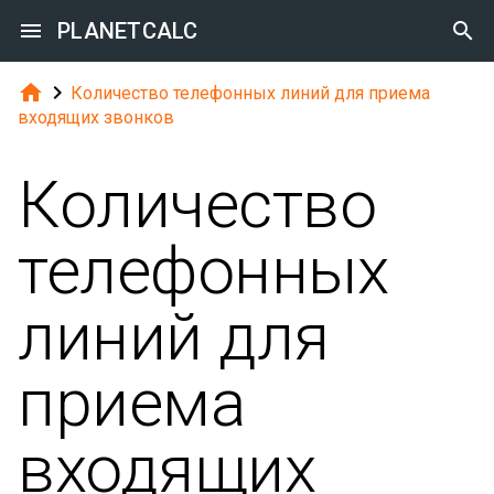

PLANETCALC



Количество телефонных линий для приема
входящих звонков
Количество
телефонных
линий для
приема
входящих