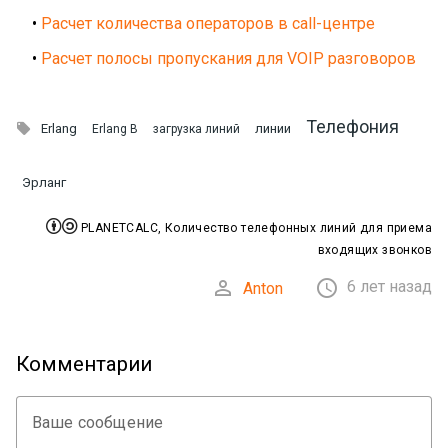
•
Расчет количества операторов в call-центре
•
Расчет полосы пропускания для VOIP разговоров
Телефония

Erlang
линии
Erlang B
загрузка линий
Эрланг


PLANETCALC, Количество телефонных линий для приема
входящих звонков


6 лет назад
Anton
Комментарии
Ваше сообщение