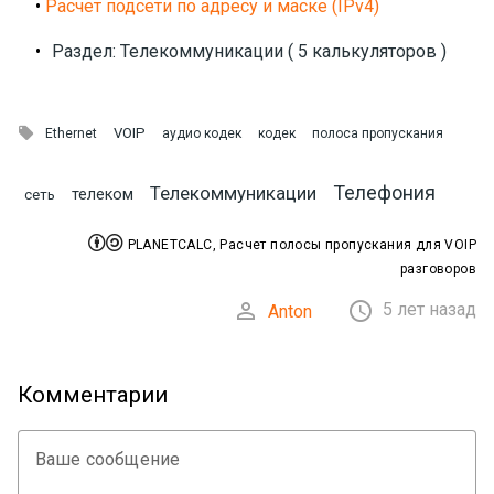
•
Расчет подсети по адресу и маске (IPv4)
•
Раздел: Телекоммуникации ( 5 калькуляторов )

VOIP
Ethernet
аудио кодек
кодек
полоса пропускания
Телефония
Телекоммуникации
телеком
сеть


PLANETCALC, Расчет полосы пропускания для VOIP
разговоров


5 лет назад
Anton
Комментарии
Ваше сообщение