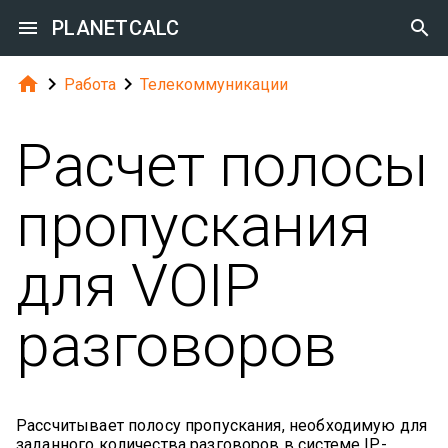

PLANETCALC




Работа
Телекоммуникации
Расчет полосы
пропускания
для VOIP
разговоров
Рассчитывает полосу пропускания, необходимую для
заданного количества разговоров в системе IP-