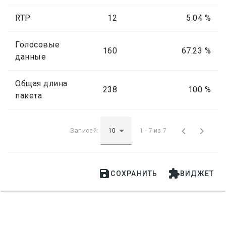
RTP
12
5.04 %
Голосовые
160
67.23 %
данные
Общая длина
238
100 %
пакета


Записей:
1 - 7 из 7


СОХРАНИТЬ
ВИДЖЕТ