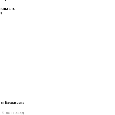
кам это
у!
ья Васильевна

6 лет назад