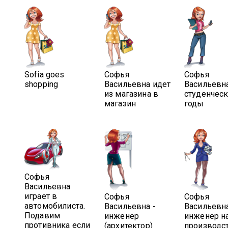
Sofia goes
Софья
Софья
shopping
Васильевна идет
Васильевн
из магазина в
студенчес
магазин
годы
Софья
Васильевна
играет в
Софья
Софья
автомобилиста.
Васильевна -
Васильевна
Подавим
инженер
инженер н
противника если
(архитектор)
производст