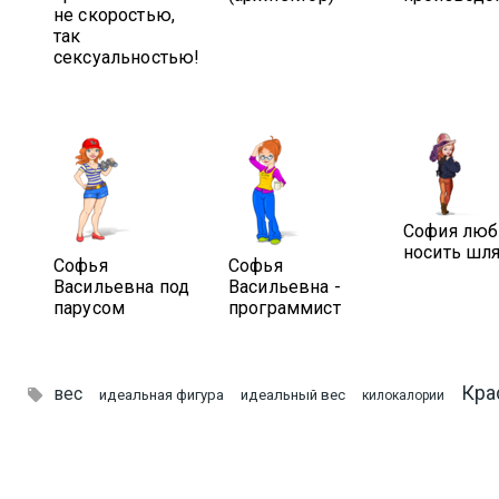
не скоростью,
так
сексуальностью!
София люб
носить шл
Софья
Софья
Васильевна под
Васильевна -
парусом
программист
Кра
вес

идеальная фигура
идеальный вес
килокалории