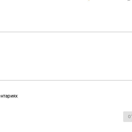
нтариях
О