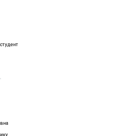
 студент
евна
ику.