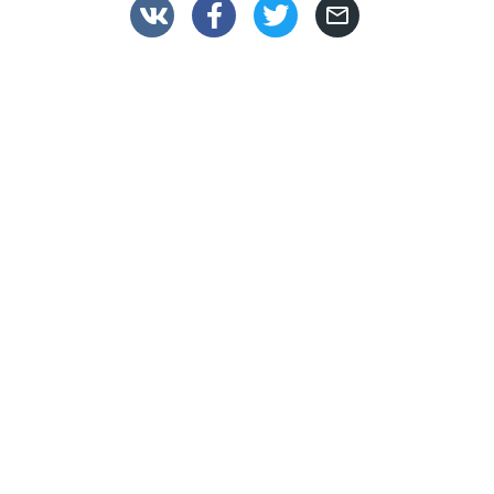



