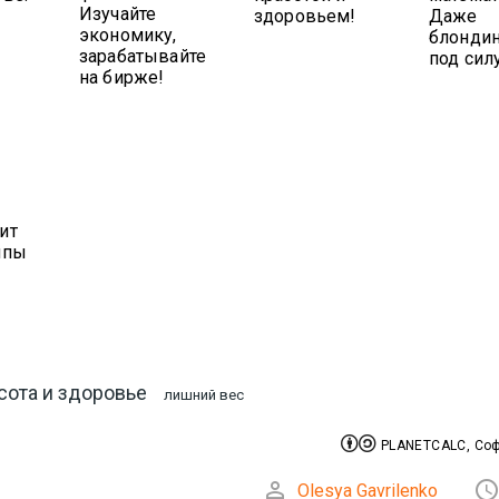
Изучайте
здоровьем!
Даже
экономику,
блондин
зарабатывайте
под сил
на бирже!
ит
япы
сота и здоровье
лишний вес


PLANETCALC, Соф

Olesya Gavrilenko