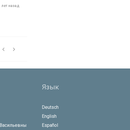
1 лет назад


Язык
Deutsch
English
 Васильевны
Español