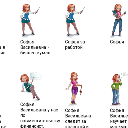
Софья
Софья за
Софья -
а в
Васильевна -
работой
кие
бизнес вуман
Софья
Васильевна у нас
Софья
Софья
по
 -
Васильевна
Василь
совместительству
а
следит за
изучает
финансист.
ве.
красотой и
математ