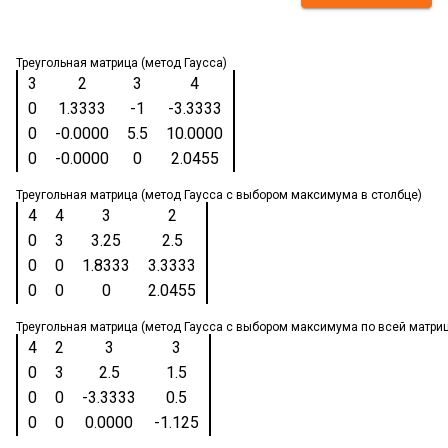
Треугольная матрица (метод Гаусса)
3
2
3
4
0
1.3333
-1
-3.3333
0
-0.0000
5.5
10.0000
0
-0.0000
0
2.0455
Треугольная матрица (метод Гаусса с выбором максимума в столбце)
4
4
3
2
0
3
3.25
2.5
0
0
1.8333
3.3333
0
0
0
2.0455
Треугольная матрица (метод Гаусса с выбором максимума по всей матри
4
2
3
3
0
3
2.5
1.5
0
0
-3.3333
0.5
0
0
0.0000
-1.125