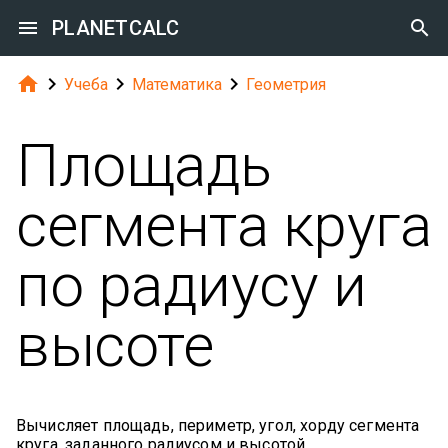

PLANETCALC





Учеба
Математика
Геометрия
Площадь
сегмента круга
по радиусу и
высоте
Вычисляет площадь, периметр, угол, хорду сегмента
круга, заданного радиусом и высотой.