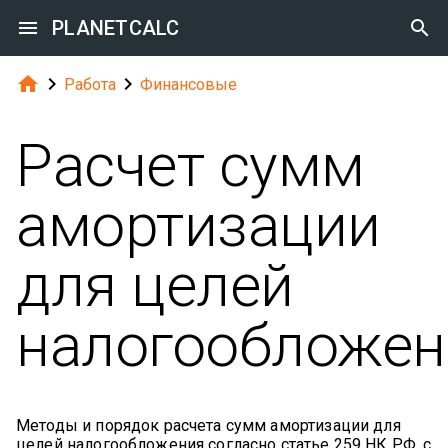

PLANETCALC




Работа
Финансовые
Расчет сумм
амортизации
для целей
налогообложен
Методы и порядок расчета сумм амортизации для
целей налогообложения согласно статье 259 НК РФ, с