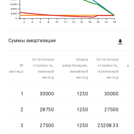
6,000
4,000
2,000
0
2
4
6
8
10
12
14
16
18
20
22
24
Суммы амортизации

Остаточная
Норма
Остаточная
№
стоимость,
амортизации,
стоимость,
амо
месяца
линеный
линейный
нелиненый
метод
метод
метод
1
30000
1250
30000
2
28750
1250
27500
3
27500
1250
25208.33