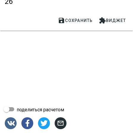
26


СОХРАНИТЬ
ВИДЖЕТ
поделиться расчетом



