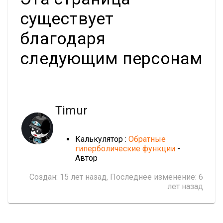
существует
благодаря
следующим персонам
Timur
Калькулятор :
Обратные
гиперболические функции
-
Автор
Создан:
15 лет назад
, Последнее изменение:
6
лет назад