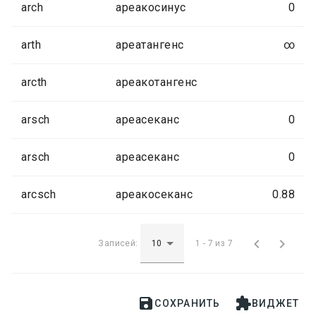
arch
ареакосинус
0
arth
ареатангенс
∞
arcth
ареакотангенс
arsch
ареасеканс
0
arsch
ареасеканс
0
arcsch
ареакосеканс
0.88


Записей:
1 - 7 из 7


СОХРАНИТЬ
ВИДЖЕТ