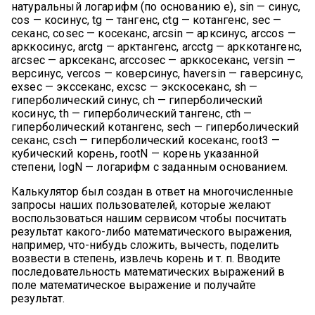
натуральный логарифм (по основанию e), sin — синус,
cos — косинус, tg — тангенс, ctg — котангенс, sec —
секанс, cosec — косеканс, arcsin — арксинус, arccos —
арккосинус, arctg — арктангенс, arcctg — арккотангенс,
arcsec — арксеканс, arccosec — арккосеканс, versin —
версинус, vercos — коверсинус, haversin — гаверсинус,
exsec — экссеканс, excsc — экскосеканс, sh —
гиперболический синус, ch — гиперболический
косинус, th — гиперболический тангенс, cth —
гиперболический котангенс, sech — гиперболический
секанс, csch — гиперболический косеканс, root3 —
кубический корень, rootN — корень указанной
степени, logN — логарифм с заданным основанием.
Калькулятор был создан в ответ на многочисленные
запросы наших пользователей, которые желают
воспользоваться нашим сервисом чтобы посчитать
результат какого-либо математического выражения,
например, что-нибудь сложить, вычесть, поделить
возвести в степень, извлечь корень и т. п. Вводите
последовательность математических выражений в
поле математическое выражение и получайте
результат.