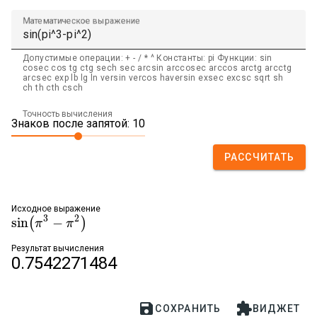
Математическое выражение
Допустимые операции: + - / * ^ Константы: pi Функции: sin
cosec cos tg ctg sech sec arcsin arccosec arccos arctg arcctg
arcsec exp lb lg ln versin vercos haversin exsec excsc sqrt sh
ch th cth csch
Точность вычисления
Знаков после запятой: 10
РАССЧИТАТЬ
Исходное выражение
3
2
sin
−
(
)
sin
(
π
π
3
−
π
2
)
π
Результат вычисления
0.7542271484


СОХРАНИТЬ
ВИДЖЕТ