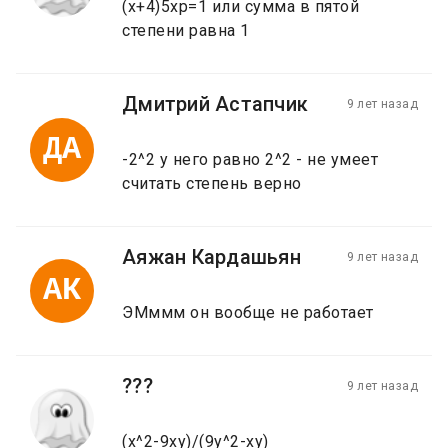
(х+4)5хр=1 или сумма в пятой
степени равна 1
Дмитрий Астапчик
9 лет назад
ДА
-2^2 у него равно 2^2 - не умеет
считать степень верно
Аяжан Кардашьян
9 лет назад
АК
ЭМммм он вообще не работает
???
9 лет назад
(x^2-9xy)/(9y^2-xy)