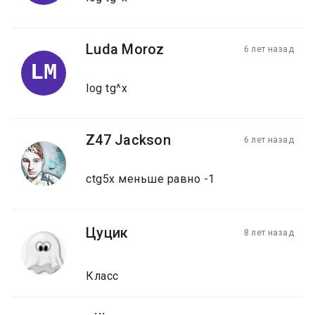
Luda Moroz
6 лет назад
LM
log tg^x
Z47 Jackson
6 лет назад
ctg5x меньше равно -1
Цуцик
8 лет назад
Класс