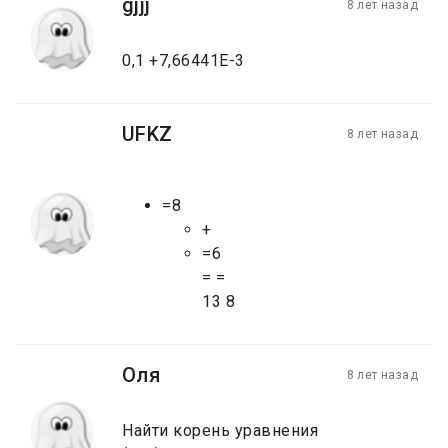
gjjj
8 лет назад
0,1 +7,66441E-3
UFKZ
8 лет назад
=8
+
=6
= =
13 8
Оля
8 лет назад
Найти корень уравнения