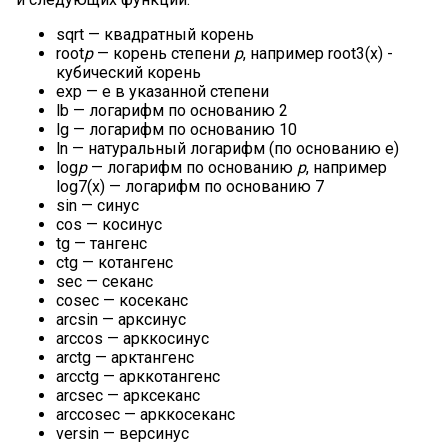
sqrt — квадратный корень
root
p
— корень степени
p
, например root3(x) -
кубический корень
exp — e в указанной степени
lb — логарифм по основанию 2
lg — логарифм по основанию 10
ln — натуральный логарифм (по основанию e)
log
p
— логарифм по основанию
p
, например
log7(x) — логарифм по основанию 7
sin — синус
cos — косинус
tg — тангенс
ctg — котангенс
sec — секанс
cosec — косеканс
arcsin — арксинус
arccos — арккосинус
arctg — арктангенс
arcctg — арккотангенс
arcsec — арксеканс
arccosec — арккосеканс
versin — версинус