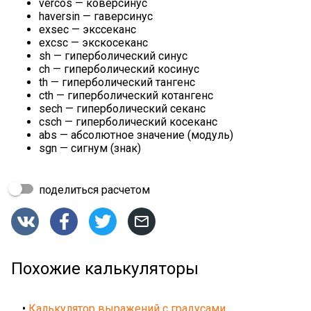
vercos — коверсинус
haversin — гаверсинус
exsec — экссеканс
excsc — экскосеканс
sh — гиперболический синус
ch — гиперболический косинус
th — гиперболический тангенс
cth — гиперболический котангенс
sech — гиперболический секанс
csch — гиперболический косеканс
abs — абсолютное значение (модуль)
sgn — сигнум (знак)
поделиться расчетом




Похожие калькуляторы
•
Калькулятор выражений с градусами