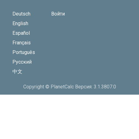
Deutsch
Войти
English
Español
Français
Português
Русский
中文
Copyright © PlanetCalc Версия: 3.1.3807.0