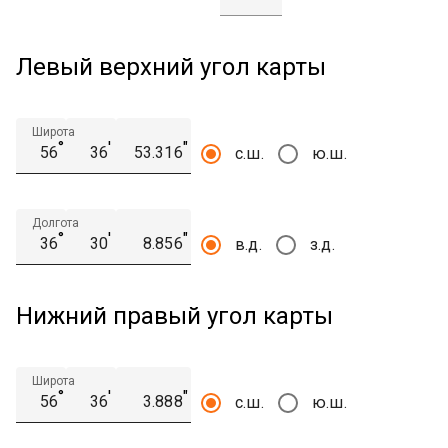
Левый верхний угол карты
Широта
°
′
″
с.ш.
ю.ш.
Долгота
°
′
″
в.д.
з.д.
Нижний правый угол карты
Широта
°
′
″
с.ш.
ю.ш.