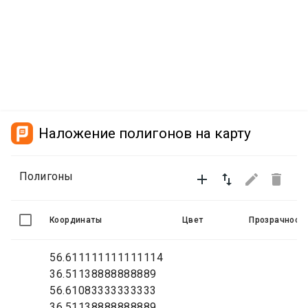
Наложение полигонов на карту
Полигоны




Координаты
Цвет
Прозрачност
56.611111111111114
36.51138888888889
56.61083333333333
36.51138888888889