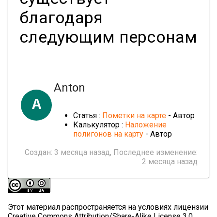
благодаря
следующим персонам
Anton
A
Статья :
Пометки на карте
- Автор
Калькулятор :
Наложение
полигонов на карту
- Автор
Создан:
3 месяца назад
, Последнее изменение:
2 месяца назад
Этот материал распространяется на условиях лицензии
Creative Commons Attribution/Share-Alike License 3.0