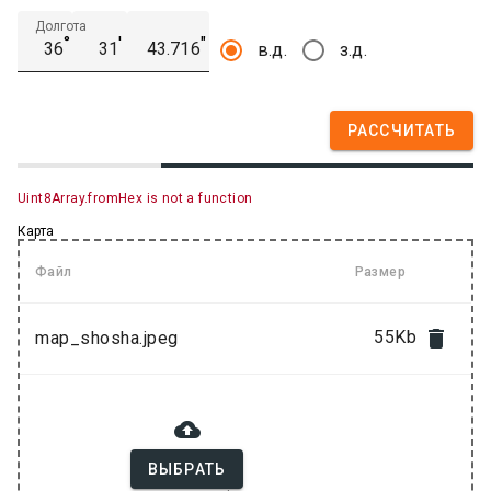
Долгота
°
′
″
в.д.
з.д.
РАССЧИТАТЬ
Uint8Array.fromHex is not a function
Карта
Файл
Размер

55Kb
map_shosha.jpeg

ВЫБРАТЬ