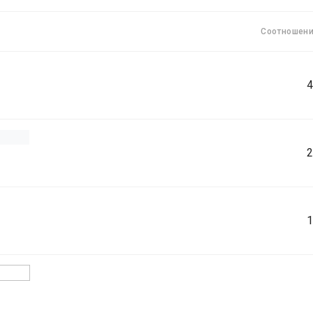
Соотношени
4
2
1