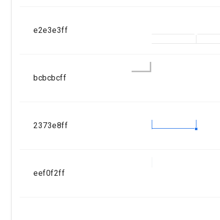
e2e3e3ff
bcbcbcff
2373e8ff
eef0f2ff