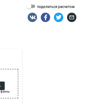
поделиться расчетом




Ь
 файлы