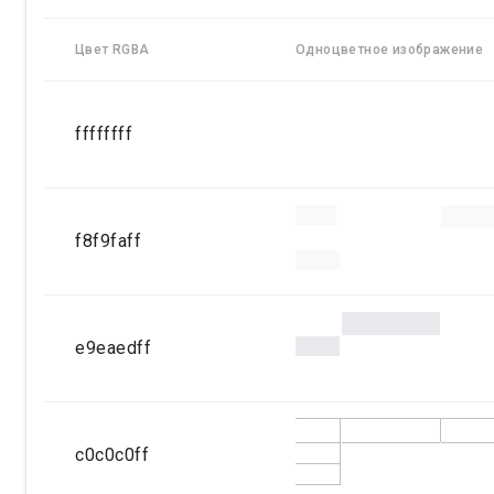
Цвет RGBA
Одноцветное изображение
ffffffff
f8f9faff
e9eaedff
c0c0c0ff