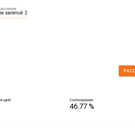
ычисления
е запятой: 2
РАС
й цвет
Соотношение
46.77 %