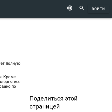


ВОЙТИ
ует полную
и. Кроме
 стерты все
овано по
Поделиться
этой
страницей