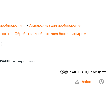
 изображения
•
Акварелизация изображения
ерого
•
Обработка изображения бокс-фильтром
 )
жений
палитра
цвета


PLANETCALC, Набор цвет


Anton