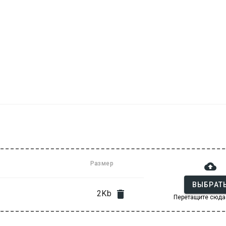
Размер

ВЫБРАТ

2Kb
Перетащите сюда