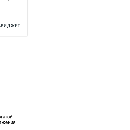

ВИДЖЕТ
огатой
ражения