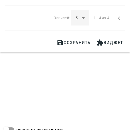

Записей:
1 - 4 из 4


СОХРАНИТЬ
ВИДЖЕТ
поделиться расчетом