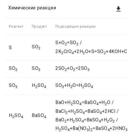
Химические реакции

Реагент
Продукт
Подходящие реакции
S+O
=SO
/
2
2
SO
S
2
2K
CrO
+2H
O+S=SO
+4KOH+Cr
2
4
2
2
2
SO
SO
2SO
+O
=2SO
2
3
2
2
3
SO
H
SO
SO
+H
O=H
SO
3
2
4
3
2
2
4
BaO+H
SO
=BaSO
+H
O /
2
4
4
2
BaCl
+H
SO
=BaSO
+2HCl /
2
2
4
4
H
SO
BaSO
2
4
4
BaO
+H
SO
=BaSO
+H
O
/
2
2
4
4
2
2
H
SO
+Ba(NO
)
=BaSO
+2HNO
2
4
3
2
4
3