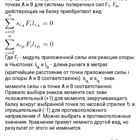
точках А и B для системы поперечных сил F
...F
,
1
n
действующих на балку приобретают вид:
Где F
- модуль приложенной силы или реакции опоры
i
в Ньютонах. l
и l
- длина рычага в метрах
i
i
A
B
(кратчайшее расстояние от точки приложения силы i
до опоры A и B соответственно). s
и s
- знак
i
i
A
B
момента силы i в точке A и B соответственно.
Правило выбора знаков момента сил: знак
положительный (+1) для момента, закручивающего
балку вокруг выбранной точки по часовой стрелке ↻ и
отрицательный (-1) для противоположного
направления ↺. Можно выбрать и противоположные
значения. Уравнения примут немного другой вид, но
результат от этого не изменится.