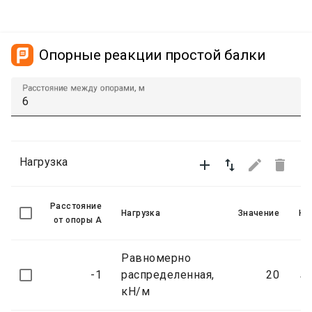
Опорные реакции простой балки
Расстояние между опорами, м
Нагрузка




Расстояние
Нагрузка
Значение
На
от опоры A
Равномерно
-1
распределенная,
20
↓ 
кН/м