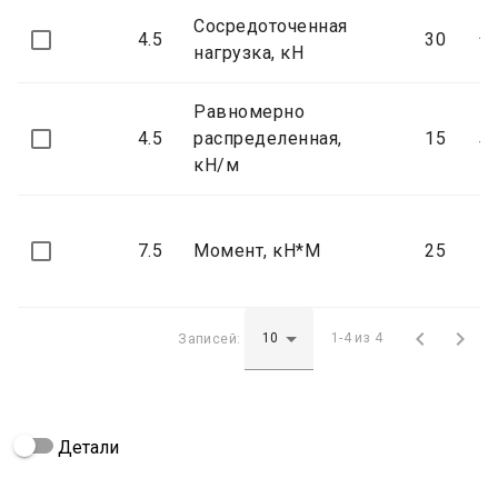
Сосредоточенная
4.5
30
↑ 
нагрузка, кН
Равномерно
4.5
распределенная,
15
↓ 
кН/м
7.5
Момент, кН*М
25


Записей:
1-4 из 4
Детали