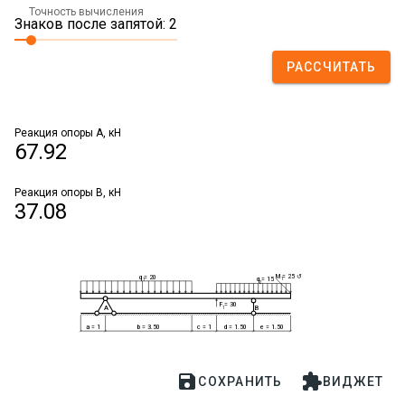
Точность вычисления
Знаков после запятой: 2
РАССЧИТАТЬ
Реакция опоры А, кН
67.92
Реакция опоры B, кН
37.08
M = 25 ↺
q = 20
q = 15
1
1
2
F = 30
A
B
1
a = 1
b = 3.50
c = 1
d = 1.50
e = 1.50


СОХРАНИТЬ
ВИДЖЕТ