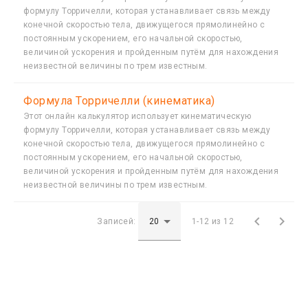
формулу Торричелли, которая устанавливает связь между
конечной скоростью тела, движущегося прямолинейно с
постоянным ускорением, его начальной скоростью,
величиной ускорения и пройденным путём для нахождения
неизвестной величины по трем известным.
Формула Торричелли (кинематика)
Этот онлайн калькулятор использует кинематическую
формулу Торричелли, которая устанавливает связь между
конечной скоростью тела, движущегося прямолинейно с
постоянным ускорением, его начальной скоростью,
величиной ускорения и пройденным путём для нахождения
неизвестной величины по трем известным.


Записей:
1-12 из 12