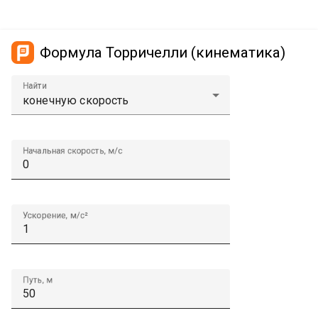
Формула Торричелли (кинематика)
Найти
Начальная скорость, м/с
Ускорение, м/с²
Путь, м