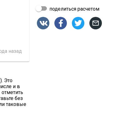
поделиться расчетом




года назад
). Это
числе и в
 отметить
тавьте без
сли таковые