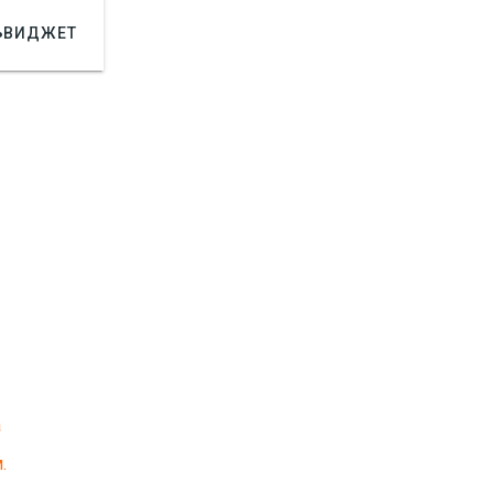

ВИДЖЕТ
а
.