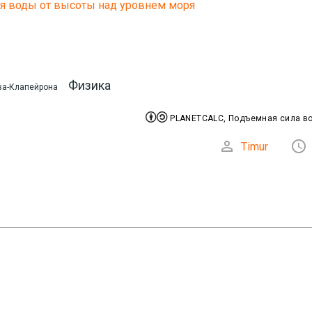
я воды от высоты над уровнем моря
Физика
ва-Клапейрона


PLANETCALC, Подъемная сила в


Timur