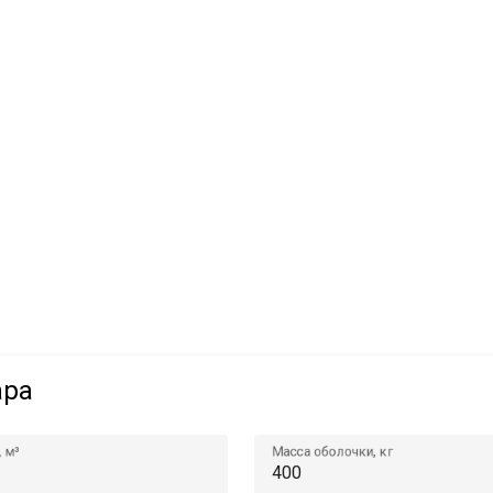
ара
 м³
Масса оболочки, кг