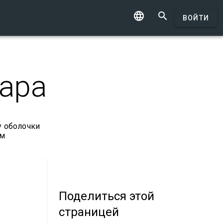


ВОЙТИ
ара
у оболочки
ым
Поделиться
этой
страницей