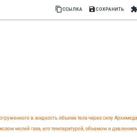


ССЫЛКА
СОХРАНИТЬ
огруженного в жидкость объема тела через силу Архимед
слом молей газа, его температурой, объемом и давлением