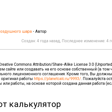
воздушного шара
- Автор
Создан:
4 года назад
, Последнее изменение:
4 
ative Commons Attribution/Share-Alike License 3.0 (Unported
ем сайте или создавать на его основе собственный (в том 
льного лицензионного соглашения. Кроме того, Вы должны
а оригинал работы
https://planetcalc.ru/9993/
. Пожалуйста ос
 или работы, на основе которой создана данная работа (е
от калькулятор