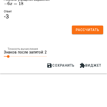
−
6
=
18
−
6
x
x
=
18
Ответ
-3
РАССЧИТАТЬ
Точность вычисления
Знаков после запятой: 2


СОХРАНИТЬ
ВИДЖЕТ