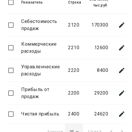
Показатель
Строка
тыс.руб.
Себестоимость

2120
170300
продаж
Коммерческие

2210
12600
расходы
Управленческие

2220
8400
расходы
Прибыль от

2200
29200
продаж

Чистая прибыль
2400
24620


Записей:
1-5 из 5