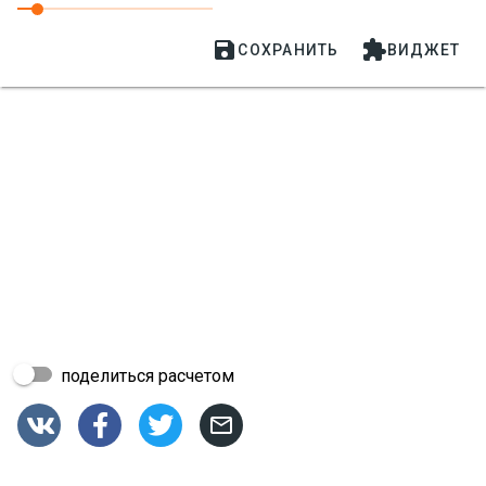


СОХРАНИТЬ
ВИДЖЕТ
поделиться расчетом



