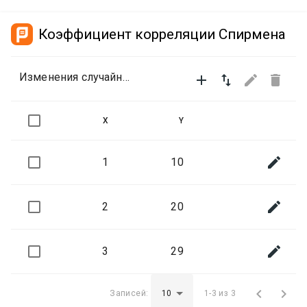
Коэффициент корреляции Спирмена
Изменения случайных величин




X
Y

1
10

2
20

3
29


Записей:
1-3 из 3