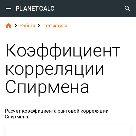

PLANETCALC




Работа
Статистика
Коэффициент
корреляции
Спирмена
Расчет коэффициента ранговой корреляции
Спирмена.