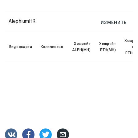
AlephiumHR
ИЗМЕНИТЬ
Хешре
Хешрейт
Хешрейт
Видеокарта
Количество
со
ALPH(MH)
ETH(MH)
ETH(M



