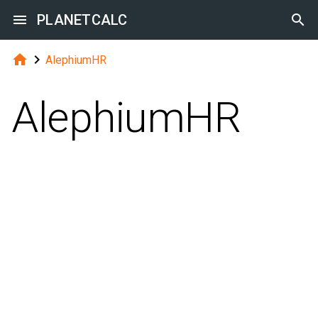

PLANETCALC



AlephiumHR
AlephiumHR