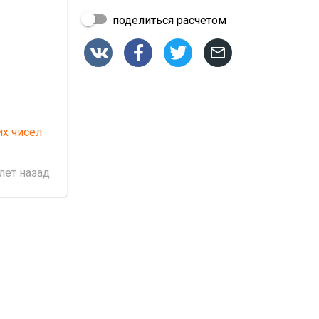
поделиться расчетом




х чисел
 лет назад