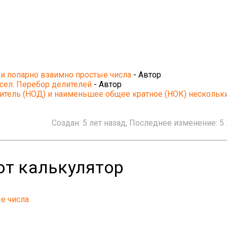
 и попарно взаимно простые числа
- Автор
сел. Перебор делителей
- Автор
тель (НОД) и наименьшее общее кратное (НОК) нескольки
Создан:
5 лет назад
, Последнее изменение:
5
от калькулятор
е числа