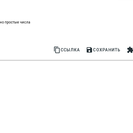
но простые числа


ССЫЛКА
СОХРАНИТЬ