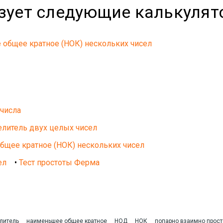
ьзует следующие калькуля
общее кратное (НОК) нескольких чисел
 числа
литель двух целых чисел
бщее кратное (НОК) нескольких чисел
ел
•
Тест простоты Ферма
литель
наименьшее общее кратное
НОД
НОК
попарно взаимно прос