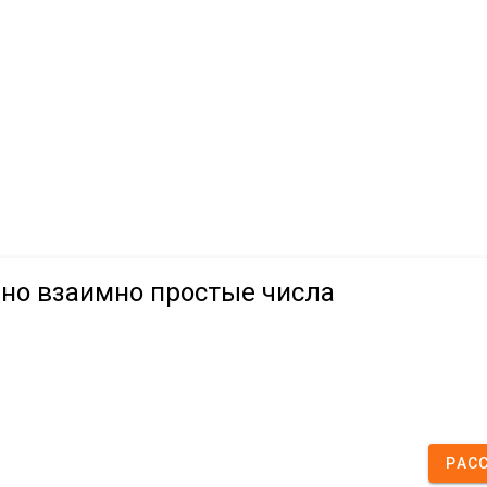
рно взаимно простые числа
РАС