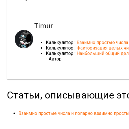
Timur
Калькулятор :
Взаимно простые числа
Калькулятор :
Факторизация целых чи
Калькулятор :
Наибольший общий дели
- Автор
Статьи, описывающие эт
Взаимно простые числа и попарно взаимно просты