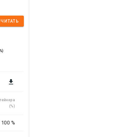
СЧИТАТЬ
%)

тейнера
(%)
100 %