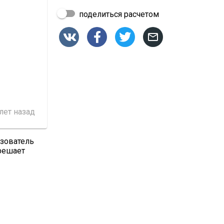
поделиться расчетом




 лет назад
ьзователь
 решает