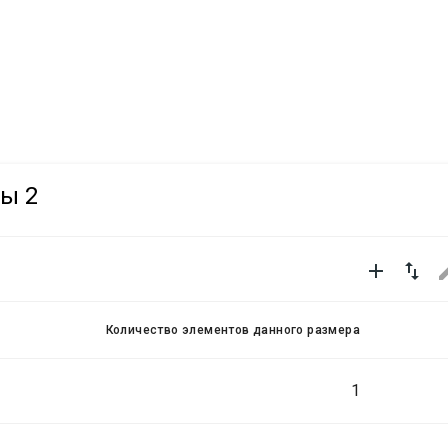
ры 2


Количество элементов данного размера
1