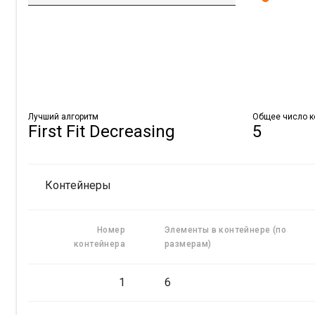
Лучший алгоритм
Общее число к
First Fit Decreasing
5
Контейнеры
Номер
Элементы в контейнере (по
контейнера
размерам)
1
6