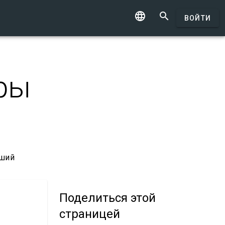


ВОЙТИ
еры
чший
Поделиться
этой
страницей