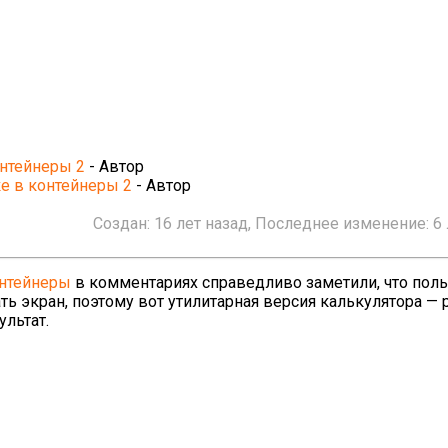
онтейнеры 2
- Автор
ке в контейнеры 2
- Автор
Создан:
16 лет назад
, Последнее изменение:
6
онтейнеры
в комментариях справедливо заметили, что пол
ть экран, поэтому вот утилитарная версия калькулятора —
ультат.