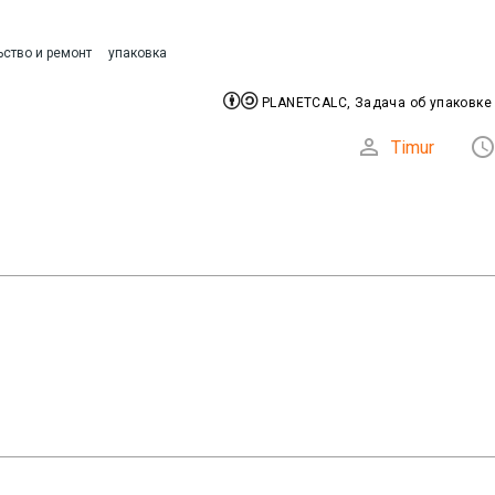
ьство и ремонт
упаковка


PLANETCALC, Задача об упаковке 

Timur