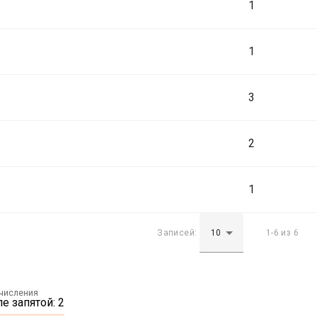
1
1
3
2
1
Записей:
1-6 из 6
ычисления
е запятой: 2