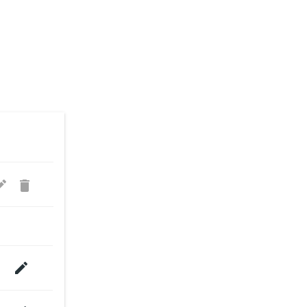


