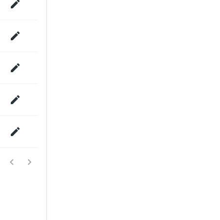






