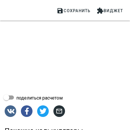


СОХРАНИТЬ
ВИДЖЕТ
поделиться расчетом



