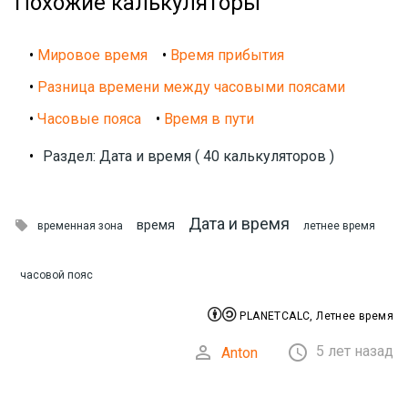
Похожие калькуляторы
•
Мировое время
•
Время прибытия
•
Разница времени между часовыми поясами
•
Часовые пояса
•
Время в пути
•
Раздел: Дата и время ( 40 калькуляторов )
Дата и время

время
временная зона
летнее время
часовой пояс


PLANETCALC, Летнее время


5 лет назад
Anton