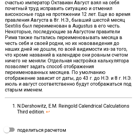
счастью император Октавиан Август взял на себя
почетный труд исправить ситуацию и отменил
високосные года на протяжении 12 лет. Еще во время
правления Августа в 8г. Н.Э., бывший шестой месяц
Sextilis был переименован в Augustus в его честь.
Некоторые, последующие за Августом правители
Рима также пытались переименовывать месяца в
честь себя и своей родни, но их нововведения до
наших дней не дошли, по всей видимости из-за того,
что кроме названий в календаре они ровным счетом
ничего не меняли. Отдельная настройка калькулятора
позволяет задать способ отображения
переименованных месяцев. По умолчанию
отображение зависит от даты, до 43 г. до Н.Э. и 8 г. Н.Э.
июль и август соответственно будут отображаться под
старым именем.
N.Dershowitz, E.M. Reingold Calendrical Calculations
Third edition.
↩
поделиться расчетом