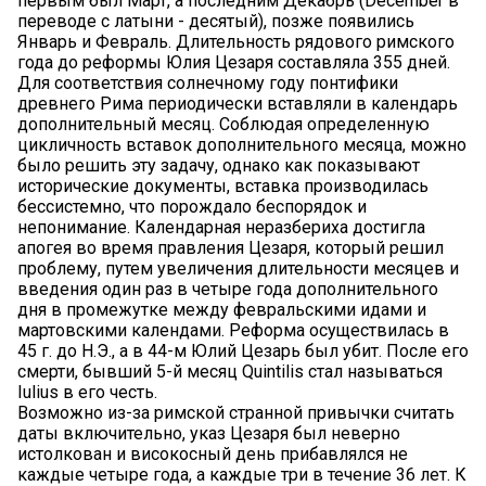
первым был Март, а последним Декабрь (December в
переводе с латыни - десятый), позже появились
Январь и Февраль. Длительность рядового римского
года до реформы Юлия Цезаря составляла 355 дней.
Для соответствия солнечному году понтифики
древнего Рима периодически вставляли в календарь
дополнительный месяц. Соблюдая определенную
цикличность вставок дополнительного месяца, можно
было решить эту задачу, однако как показывают
исторические документы, вставка производилась
бессистемно, что порождало беспорядок и
непонимание. Календарная неразбериха достигла
апогея во время правления Цезаря, который решил
проблему, путем увеличения длительности месяцев и
введения один раз в четыре года дополнительного
дня в промежутке между февральскими идами и
мартовскими календами. Реформа осуществилась в
45 г. до Н.Э., а в 44-м Юлий Цезарь был убит. После его
смерти, бывший 5-й месяц Quintilis стал называться
Iulius в его честь.
Возможно из-за римской странной привычки считать
даты включительно, указ Цезаря был неверно
истолкован и високосный день прибавлялся не
каждые четыре года, а каждые три в течение 36 лет. К