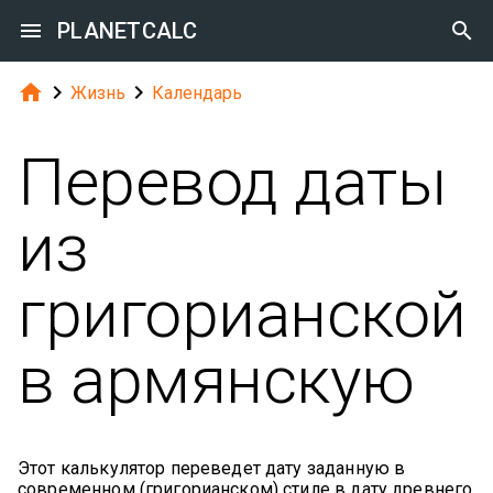

PLANETCALC




Жизнь
Календарь
Перевод даты
из
григорианской
в армянскую
Этот калькулятор переведет дату заданную в
современном (григорианском) стиле в дату древнего