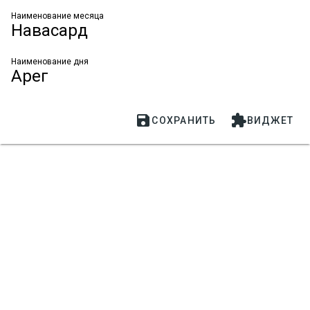
Наименование месяца
Навасард
Наименование дня
Арег


СОХРАНИТЬ
ВИДЖЕТ