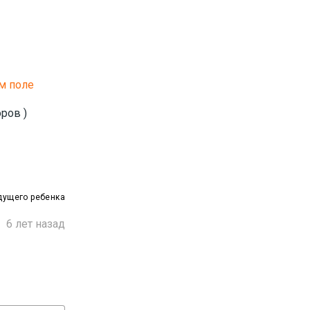
м поле
ров )
дущего ребенка

6 лет назад