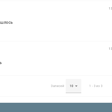
1
ошлось
1
ь
Записей:
1 - 3 из 3