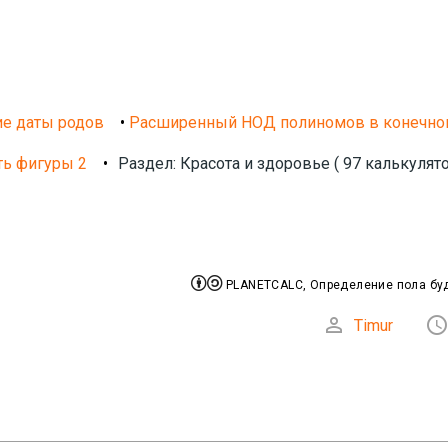
е даты родов
•
Расширенный НОД полиномов в конечно
ь фигуры 2
•
Раздел: Красота и здоровье ( 97 калькулято


PLANETCALC, Определение пола бу

Timur