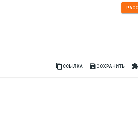
РАС


ССЫЛКА
СОХРАНИТЬ