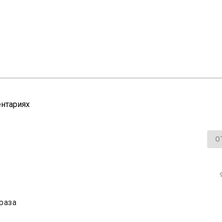
нтариях
О
раза