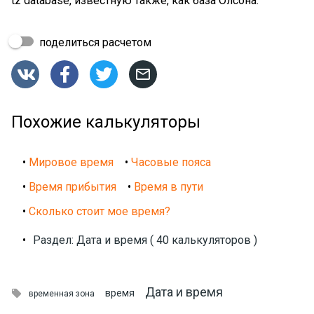
tz database, известную также, как база Олсона.
поделиться расчетом




Похожие калькуляторы
•
Мировое время
•
Часовые пояса
•
Время прибытия
•
Время в пути
•
Сколько стоит мое время?
•
Раздел: Дата и время ( 40 калькуляторов )
Дата и время

время
временная зона