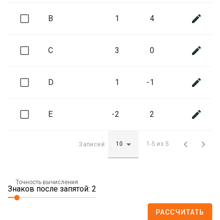

B
1
4

C
3
0

D
1
-1

E
-2
2


Записей:
1-5 из 5
Точность вычисления
Знаков после запятой: 2
РАССЧИТАТЬ