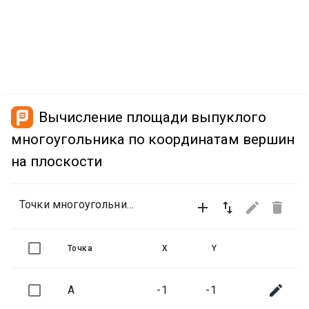
Вычисление площади выпуклого
многоугольника по координатам вершин
на плоскости
Точки многоугольника




Точка
X
Y

A
-1
-1