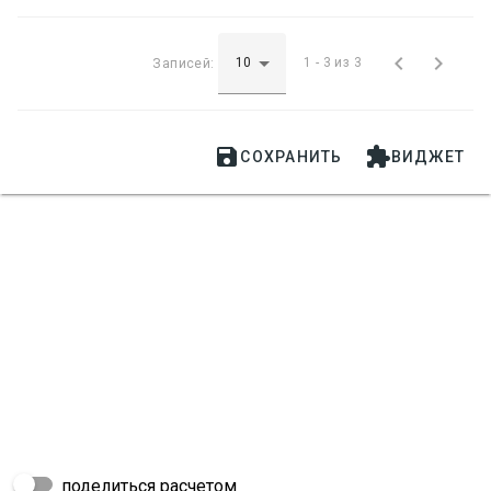


Записей:
1 - 3 из 3


СОХРАНИТЬ
ВИДЖЕТ
поделиться расчетом