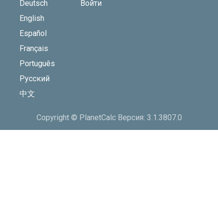
Deutsch
Войти
English
Español
Français
Português
Русский
中文
Copyright © PlanetCalc Версия: 3.1.3807.0