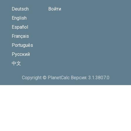
Deutsch
Войти
English
Español
Français
Português
Русский
中文
Copyright © PlanetCalc Версия: 3.1.3807.0