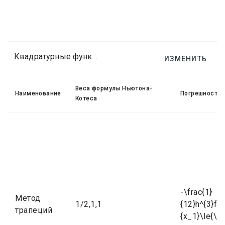
Квадратурные функции Ньютона-Котеса
ИЗМЕНИТЬ
Веса формулы Ньютона-
Наименование
Погрешность
Котеса
-\frac{1}
Метод
1/2,1,1
{12}h^{3}f^{'
трапеций
{x_1}\le{\xi