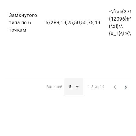
-\frac{275}
Замкнутого
{12096}h^{7}
типа по 6
5/288,19,75,50,50,75,19
(\xi)\\
точкам
{x_1}\le{\xi


Записей:
1-5 из 19