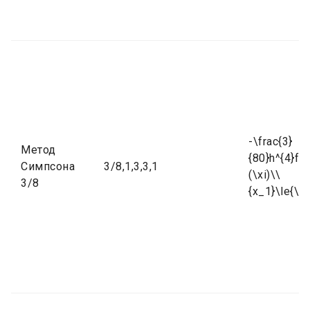
-\frac{3}
Метод
{80}h^{4}f^{
Симпсона
3/8,1,3,3,1
(\xi)\\
3/8
{x_1}\le{\xi