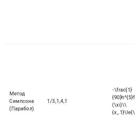
-\frac{1}
Метод
{90}h^{5}f^{
Симпсона
1/3,1,4,1
(\xi)\\
(Парабол)
{x_1}\le{\xi