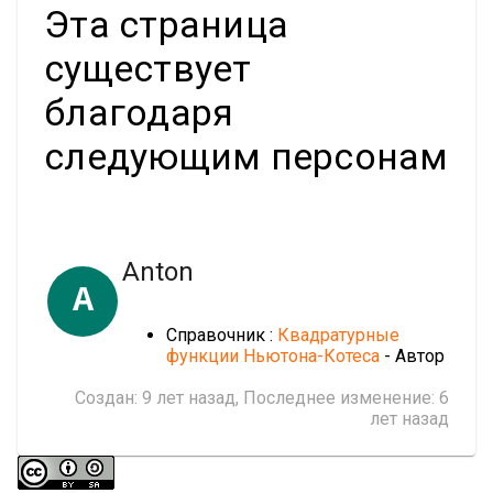
Эта страница
существует
благодаря
следующим персонам
Anton
A
Справочник :
Квадратурные
функции Ньютона-Котеса
- Автор
Создан:
9 лет назад
, Последнее изменение:
6
лет назад