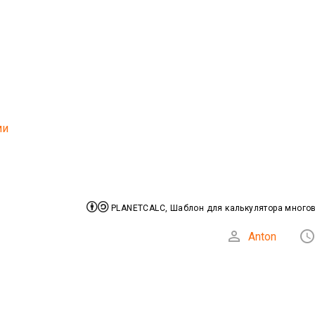
ми


PLANETCALC, Шаблон для калькулятора много

Anton