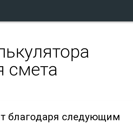
лькулятора
 смета
ет благодаря следующим