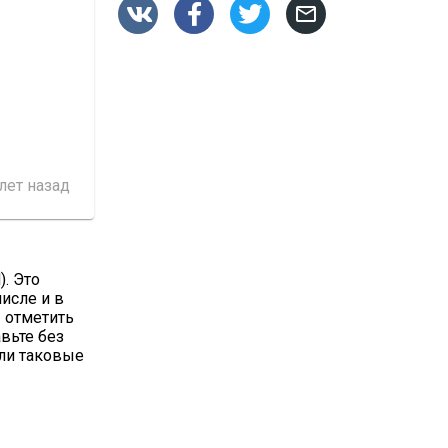




 лет назад
). Это
числе и в
 отметить
авьте без
сли таковые