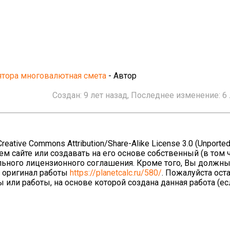
ятора многовалютная смета
- Автор
Создан:
9 лет назад
, Последнее изменение:
6
ative Commons Attribution/Share-Alike License 3.0 (Unported
ем сайте или создавать на его основе собственный (в том 
льного лицензионного соглашения. Кроме того, Вы должны
а оригинал работы
https://planetcalc.ru/580/
. Пожалуйста ост
 или работы, на основе которой создана данная работа (е