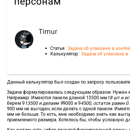
персонам
Timur
Статья :
Задача об упаковке в конте
Калькулятор :
Задача об упаковке в
Данный калькулятор был создан по запросу пользоват
Задача формулировалась следующим образом: Нужен кал
Например: Имеются панели длиной 13500 мм
18 шт и е
берем 9
13500 и делаем 9
9000 и 9
4500, остаток равен 0
900 мм не выгоден, если делать с одной панели. Имеет
мм не больше. То есть, мне необходимо знать как выго
приемлемого размера. Хотелось бы, чтобы условную д
Как видим, есть набор панелей фиксированной длины, и