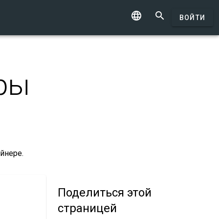


ВОЙТИ
еры
йнере.
Поделиться
этой
страницей