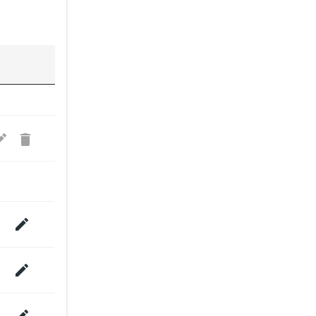



