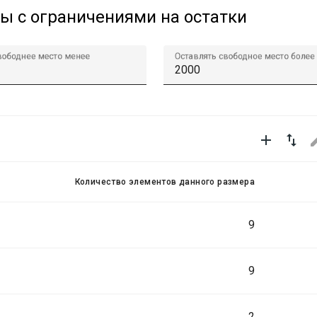
ры с ограничениями на остатки
вободнее место менее
Оставлять свободное место более


Количество элементов данного размера
9
9
2