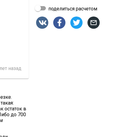
поделиться расчетом




 лет назад
езке.
 такая:
ак остаток в
Либо до 700
ом
нели