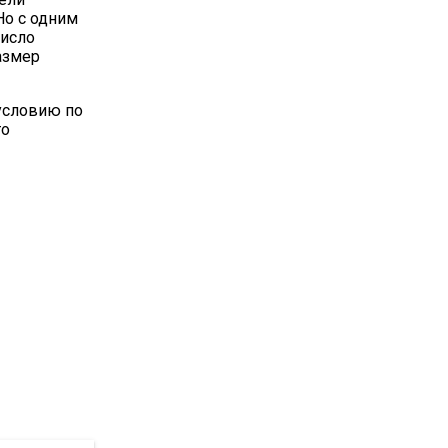
 Но с одним
число
азмер
условию по
то