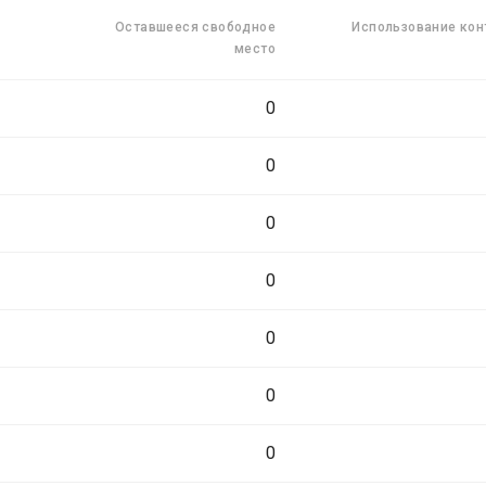
Оставшееся свободное
Использование кон
место
0
0
0
0
0
0
0