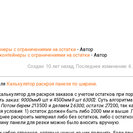
йнеры с ограничениями на остатки
- Автор
 контейнеры с ограничениями на остатки
- Автор
Создан:
10 лет назад
, Последнее изменение:
6
еля
Калькулятор раскроя панели по ширине
.
ькулятор для раскроя заказов с учетом остатков при пор
сть заказ: 9000мм
9 шт и 4500мм
9 шт 6300
2. Суть алгоритма
. Потом берем 2
13500 и делаем 2
6300, остаток 2
7200, так к
ся условия: 1) остаток должен быть либо 2000 мм и выше. 
днее раскроить материал либо без остатков, либо с остатк
лину панели для резки можно было вносить вручную.
 набор отрезков, которые нужно из них получить. Если па