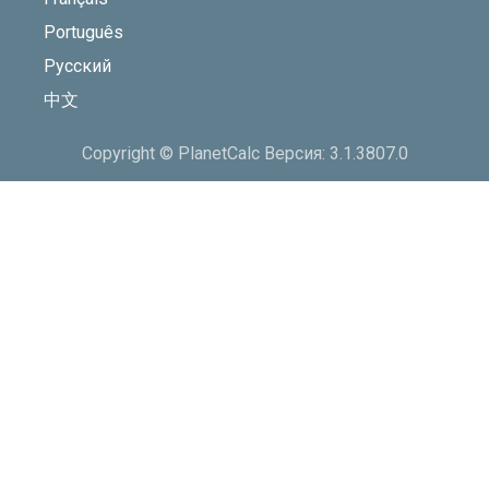
Язык
Персональный раздел
Вёрстка математики: 100%
Deutsch
Войти
English
Español
Français
Português
Русский
中文
Copyright © PlanetCalc Версия: 3.1.3807.0