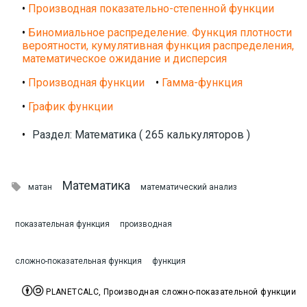
Синтаксис записи математических формул
Упрощение математических выражений
поделиться расчетом




Похожие калькуляторы
•
Производная показательно-степенной функции
•
Биномиальное распределение. Функция плотности
вероятности, кумулятивная функция распределения,
математическое ожидание и дисперсия
•
Производная функции
•
Гамма-функция
•
График функции
•
Раздел: Математика ( 265 калькуляторов )