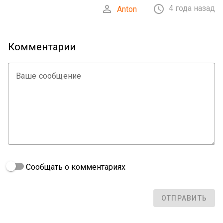
Математика

матан
математический анализ
показательная функция
производная
сложно-показательная функция
функция


PLANETCALC, Производная сложно-показательной функции


4 года назад
Anton
Комментарии
Ваше сообщение