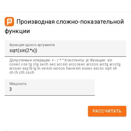
Производная сложно-показательной
функции
Функция одного аргумента
Допустимые операции: + - / * ^ Константы: pi Функции: sin
cosec cos tg ctg sech sec arcsin arccosec arccos arctg arcctg
arcsec exp lb lg ln versin vercos haversin exsec excsc sqrt sh
ch th cth csch
Мощность
РАССЧИТАТЬ