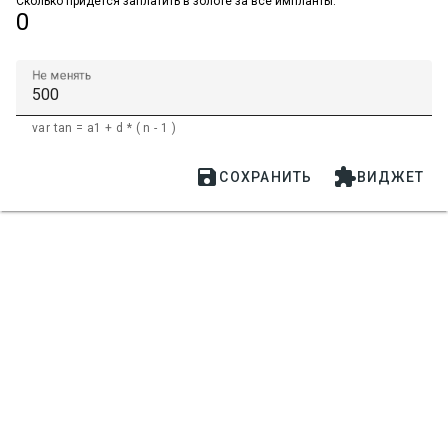
Сколько придется заплатить в золоте за все импланты.
0
Не менять
var tan = a1 + d * ( n - 1 )


СОХРАНИТЬ
ВИДЖЕТ